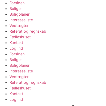
Videre
Forsiden
til
Boliger
indhold
Boligplaner
Interesseliste
Vedtægter
Referat og regnskab
Fælleshuset
Kontakt
Log ind
Forsiden
Boliger
Boligplaner
Interesseliste
Vedtægter
Referat og regnskab
Fælleshuset
Kontakt
Log ind