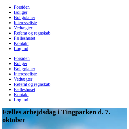
Videre
Forsiden
til
Boliger
indhold
Boligplaner
Interesseliste
Vedtægter
Referat og regnskab
Fælleshuset
Kontakt
Log ind
Forsiden
Boliger
Boligplaner
Interesseliste
Vedtægter
Referat og regnskab
Fælleshuset
Kontakt
Log ind
Fælles arbejdsdag i Tingparken d. 7.
oktober