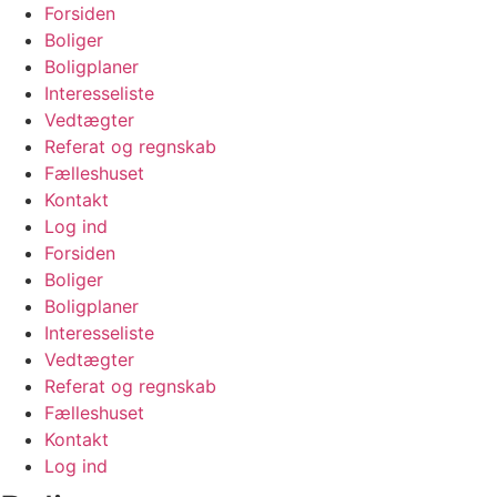
Videre
Forsiden
til
Boliger
indhold
Boligplaner
Interesseliste
Vedtægter
Referat og regnskab
Fælleshuset
Kontakt
Log ind
Forsiden
Boliger
Boligplaner
Interesseliste
Vedtægter
Referat og regnskab
Fælleshuset
Kontakt
Log ind