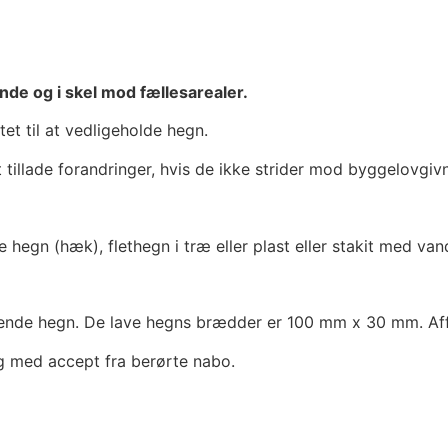
nde og i skel mod fællesarealer.
tet til at vedligeholde hegn.
t tillade forandringer, hvis de ikke strider mod byggelovgivn
 hegn (hæk), flethegn i træ eller plast eller stakit med va
terende hegn. De lave hegns brædder er 100 mm x 30 mm. A
og med accept fra berørte nabo.