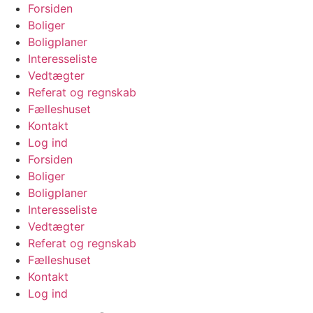
Videre
Forsiden
til
Boliger
indhold
Boligplaner
Interesseliste
Vedtægter
Referat og regnskab
Fælleshuset
Kontakt
Log ind
Forsiden
Boliger
Boligplaner
Interesseliste
Vedtægter
Referat og regnskab
Fælleshuset
Kontakt
Log ind