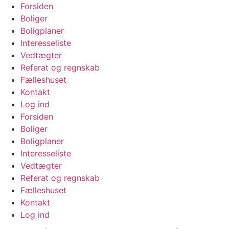
Videre
Forsiden
til
Boliger
indhold
Boligplaner
Interesseliste
Vedtægter
Referat og regnskab
Fælleshuset
Kontakt
Log ind
Forsiden
Boliger
Boligplaner
Interesseliste
Vedtægter
Referat og regnskab
Fælleshuset
Kontakt
Log ind