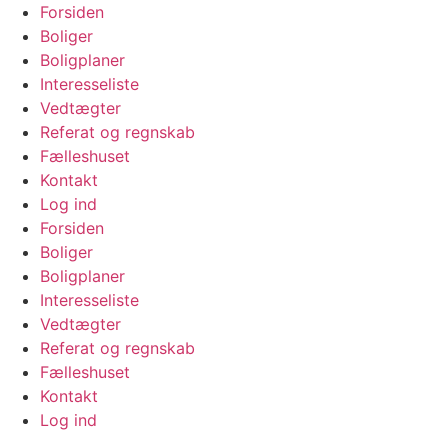
Videre
Forsiden
til
Boliger
indhold
Boligplaner
Interesseliste
Vedtægter
Referat og regnskab
Fælleshuset
Kontakt
Log ind
Forsiden
Boliger
Boligplaner
Interesseliste
Vedtægter
Referat og regnskab
Fælleshuset
Kontakt
Log ind