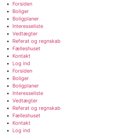
Videre
Forsiden
til
Boliger
indhold
Boligplaner
Interesseliste
Vedtægter
Referat og regnskab
Fælleshuset
Kontakt
Log ind
Forsiden
Boliger
Boligplaner
Interesseliste
Vedtægter
Referat og regnskab
Fælleshuset
Kontakt
Log ind