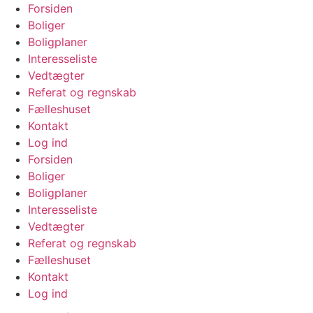
Videre
Forsiden
til
Boliger
indhold
Boligplaner
Interesseliste
Vedtægter
Referat og regnskab
Fælleshuset
Kontakt
Log ind
Forsiden
Boliger
Boligplaner
Interesseliste
Vedtægter
Referat og regnskab
Fælleshuset
Kontakt
Log ind