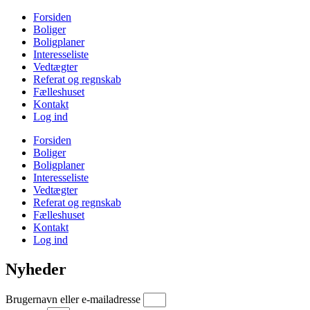
Videre
Forsiden
til
Boliger
indhold
Boligplaner
Interesseliste
Vedtægter
Referat og regnskab
Fælleshuset
Kontakt
Log ind
Forsiden
Boliger
Boligplaner
Interesseliste
Vedtægter
Referat og regnskab
Fælleshuset
Kontakt
Log ind
Nyheder
Brugernavn eller e-mailadresse